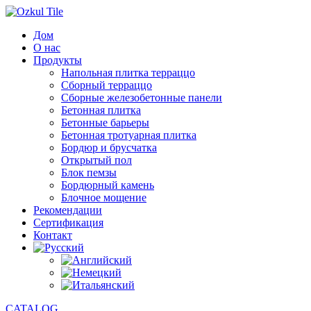
Дом
О нас
Продукты
Напольная плитка терраццо
Сборный терраццо
Сборные железобетонные панели
Бетонная плитка
Бетонные барьеры
Бетонная тротуарная плитка
Бордюр и брусчатка
Открытый пол
Блок пемзы
Бордюрный камень
Блочное мощение
Рекомендации
Сертификация
Контакт
CATALOG