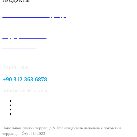
ПРОДУКТЫ
Напольная плитка терраццо
Сборные железобетонные панели
Бордюрный камень
Pavement Stone
Брусчатка
ÖZKUL TILE
+90 312 363 6878
ozkul
@ozkulkaro.com.tr
Напольные плитки терраццо & Производитель напольных покрытий
терраццо - Özkul © 2023