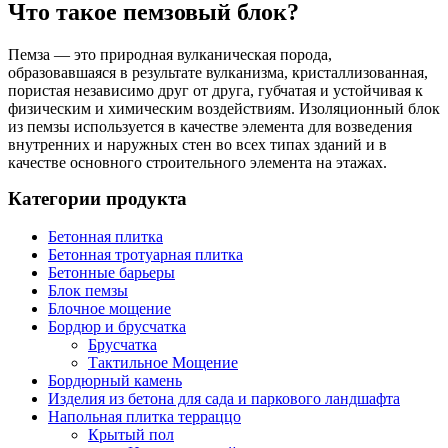
Что такое пемзовый блок?
Пемза — это природная вулканическая порода,
образовавшаяся в результате вулканизма, кристаллизованная,
пористая независимо друг от друга, губчатая и устойчивая к
физическим и химическим воздействиям. Изоляционный блок
из пемзы используется в качестве элемента для возведения
внутренних и наружных стен во всех типах зданий и в
качестве основного строительного элемента на этажах.
Категории продукта
Мы производим пемзовый кирпич в виде облицованных
стеновых блоков. При возведении стены мы используем
кладочный раствор. В дополнение к этому мы также
Бетонная плитка
приклеиваем стеновые блоки из пемзы специальными клеями.
Бетонная тротуарная плитка
Бетонные барьеры
Стандартный размер — 39х15х20 см. По запросу мы
Блок пемзы
производим стеновые блоки из пемзы различных размеров.
Блочное мощение
Бордюр и брусчатка
Толщина внешней стенки составляет нетто 2,5 см.
Брусчатка
Толщина внутренней стенки составляет 2 см нетто.
Тактильное Мощение
Бордюрный камень
Веса, которые мы указали, являются средними весами
Изделия из бетона для сада и паркового ландшафта
изделий. Вес варьируется в зависимости от температуры и
Напольная плитка терраццо
влажности.
Крытый пол