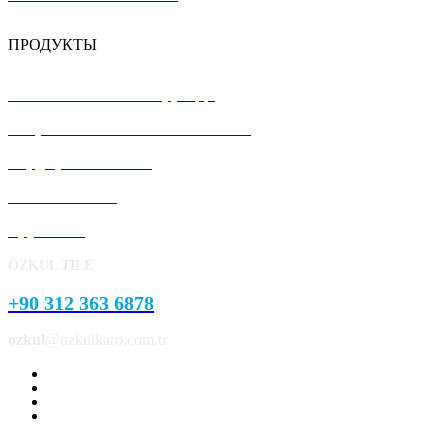
ПРОДУКТЫ
Напольная плитка терраццо
Сборные железобетонные панели
Бордюрный камень
Pavement Stone
Брусчатка
ÖZKUL TILE
+90 312 363 6878
ozkul
@ozkulkaro.com.tr