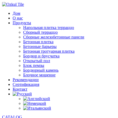
Дом
О нас
Продукты
Напольная плитка терраццо
Сборный терраццо
Сборные железобетонные панели
Бетонная плитка
Бетонные барьеры
Бетонная тротуарная плитка
Бордюр и брусчатка
Открытый пол
Блок пемзы
Бордюрный камень
Блочное мощение
Рекомендации
Сертификация
Контакт
CATALOG