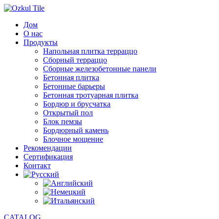
Дом
О нас
Продукты
Напольная плитка терраццо
Сборный терраццо
Сборные железобетонные панели
Бетонная плитка
Бетонные барьеры
Бетонная тротуарная плитка
Бордюр и брусчатка
Открытый пол
Блок пемзы
Бордюрный камень
Блочное мощение
Рекомендации
Сертификация
Контакт
CATALOG