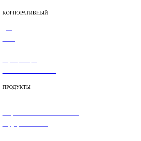
КОРПОРАТИВНЫЙ
Дом
О нас
ПОСЛЕДНИЕ ССЫЛКИ
Сертификация
СВЯЗАТЬСЯ С НАМИ
ПРОДУКТЫ
Напольная плитка терраццо
Сборные железобетонные панели
Бордюрный камень
Pavement Stone