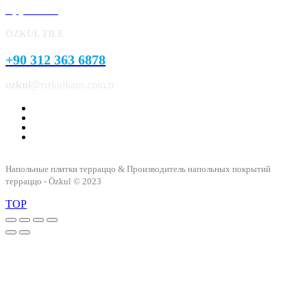
Брусчатка
ÖZKUL TILE
+90 312 363 6878
ozkul
@ozkulkaro.com.tr
Напольные плитки терраццо & Производитель напольных покрытий
терраццо - Özkul © 2023
TOP