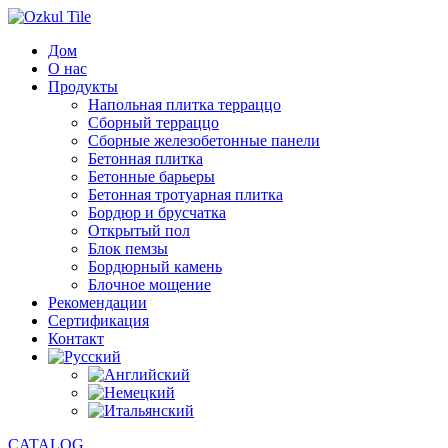
Дом
О нас
Продукты
Напольная плитка терраццо
Сборный терраццо
Сборные железобетонные панели
Бетонная плитка
Бетонные барьеры
Бетонная тротуарная плитка
Бордюр и брусчатка
Открытый пол
Блок пемзы
Бордюрный камень
Блочное мощение
Рекомендации
Сертификация
Контакт
CATALOG