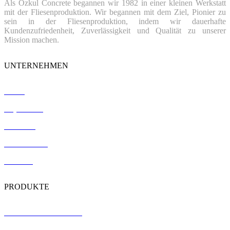
Als Özkul Concrete begannen wir 1982 in einer kleinen Werkstatt
mit der Fliesenproduktion. Wir begannen mit dem Ziel, Pionier zu
sein in der Fliesenproduktion, indem wir dauerhafte
Kundenzufriedenheit, Zuverlässigkeit und Qualität zu unserer
Mission machen.
UNTERNEHMEN
Home
Impressum
Verweise
Zertifizierung
Kontakt
PRODUKTE
Terrazzo-Bodenfliesen
Vorgefertigte Betonplatten