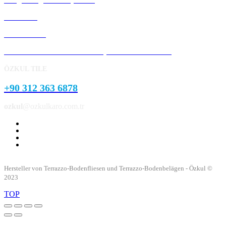
Bordstein
Pflasterstein
Garten- und Parklandschaftsprodukte aus Beton
ÖZKUL TILE
+90 312 363 6878
ozkul
@ozkulkaro.com.tr
Hersteller von Terrazzo-Bodenfliesen und Terrazzo-Bodenbelägen - Özkul ©
2023
TOP