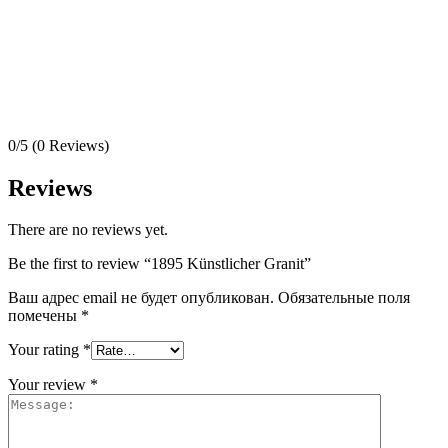
There are no reviews yet.
Be the first to review “1895 Künstlicher Granit”
Ваш адрес email не будет опубликован.
Обязательные поля
помечены
*
Your rating
*
Your review
*
Name
*
Email
*
Сохранить моё имя, email и адрес сайта в этом браузере для
последующих моих комментариев.