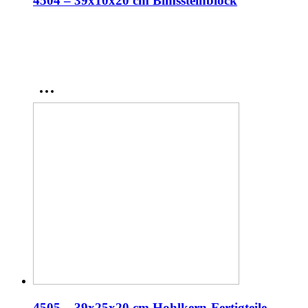
4504 – 39x10x20 cm Bimssteinblock
4505 – 39x25x20 cm Hohlkern-Fertigteile