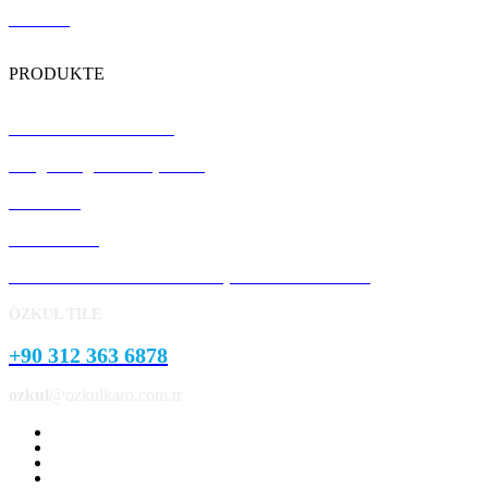
Kontakt
PRODUKTE
Terrazzo-Bodenfliesen
Vorgefertigte Betonplatten
Bordstein
Pflasterstein
Garten- und Parklandschaftsprodukte aus Beton
ÖZKUL TILE
+90 312 363 6878
ozkul
@ozkulkaro.com.tr