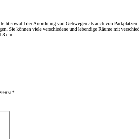
 verleiht sowohl der Anordnung von Gehwegen als auch von Parkplätzen Ä
gen. Sie können viele verschiedene und lebendige Räume mit verschi
d 8 cm.
ечены
*