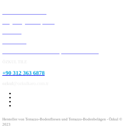
Terrazzo-Bodenfliesen
Vorgefertigte Betonplatten
Bordstein
Pflasterstein
Garten- und Parklandschaftsprodukte aus Beton
ÖZKUL TILE
+90 312 363 6878
ozkul
@ozkulkaro.com.tr
Hersteller von Terrazzo-Bodenfliesen und Terrazzo-Bodenbelägen - Özkul ©
2023