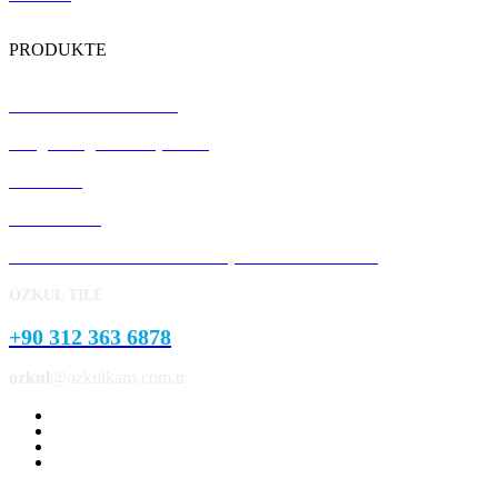
PRODUKTE
Terrazzo-Bodenfliesen
Vorgefertigte Betonplatten
Bordstein
Pflasterstein
Garten- und Parklandschaftsprodukte aus Beton
ÖZKUL TILE
+90 312 363 6878
ozkul
@ozkulkaro.com.tr