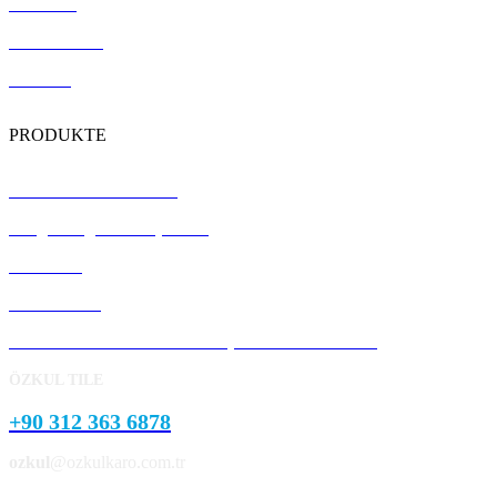
Verweise
Zertifizierung
Kontakt
PRODUKTE
Terrazzo-Bodenfliesen
Vorgefertigte Betonplatten
Bordstein
Pflasterstein
Garten- und Parklandschaftsprodukte aus Beton
ÖZKUL TILE
+90 312 363 6878
ozkul
@ozkulkaro.com.tr