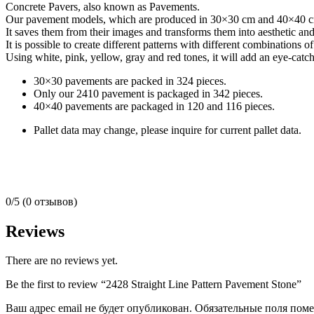
Concrete Pavers, also known as Pavements.
Our pavement models, which are produced in 30×30 cm and 40×40 cm
It saves them from their images and transforms them into aesthetic and 
It is possible to create different patterns with different combinations of
Using white, pink, yellow, gray and red tones, it will add an eye-cat
30×30 pavements are packed in 324 pieces.
Only our 2410 pavement is packaged in 342 pieces.
40×40 pavements are packaged in 120 and 116 pieces.
Pallet data may change, please inquire for current pallet data.
0/5
(0 отзывов)
Reviews
There are no reviews yet.
Be the first to review “2428 Straight Line Pattern Pavement Stone”
Ваш адрес email не будет опубликован.
Обязательные поля пом