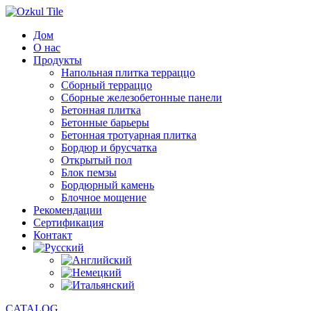
Дом
О нас
Продукты
Напольная плитка терраццо
Сборный терраццо
Сборные железобетонные панели
Бетонная плитка
Бетонные барьеры
Бетонная тротуарная плитка
Бордюр и брусчатка
Открытый пол
Блок пемзы
Бордюрный камень
Блочное мощение
Рекомендации
Сертификация
Контакт
CATALOG