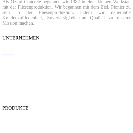
Als Özkul Concrete begannen wir 1982 in einer kleinen Werkstatt
mit der Fliesenproduktion. Wir begannen mit dem Ziel, Pionier zu
sein in der Fliesenproduktion, indem wir dauerhafte
Kundenzufriedenheit, Zuverlässigkeit und Qualität zu unserer
Mission machen.
UNTERNEHMEN
Home
Impressum
Verweise
Zertifizierung
Kontakt
PRODUKTE
Terrazzo-Bodenfliesen
Vorgefertigte Betonplatten