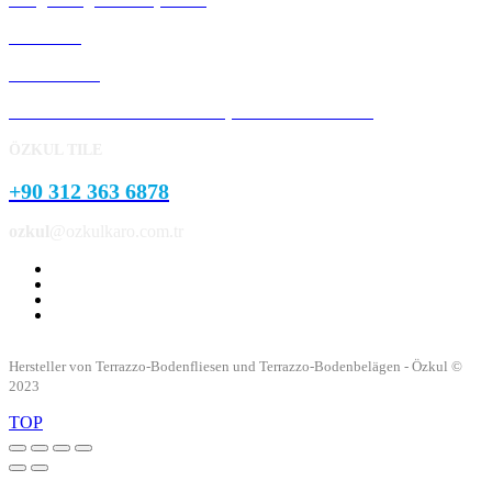
Bordstein
Pflasterstein
Garten- und Parklandschaftsprodukte aus Beton
ÖZKUL TILE
+90 312 363 6878
ozkul
@ozkulkaro.com.tr
Hersteller von Terrazzo-Bodenfliesen und Terrazzo-Bodenbelägen - Özkul ©
2023
TOP