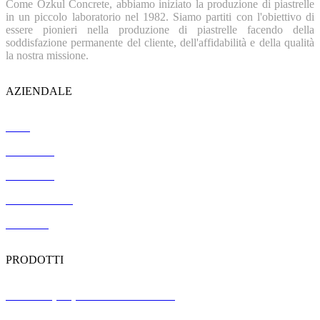
Come Özkul Concrete, abbiamo iniziato la produzione di piastrelle
in un piccolo laboratorio nel 1982. Siamo partiti con l'obiettivo di
essere pionieri nella produzione di piastrelle facendo della
soddisfazione permanente del cliente, dell'affidabilità e della qualità
la nostra missione.
AZIENDALE
Casa
Chi siamo
Referenze
Certificazione
Contatto
PRODOTTI
Piastrelle per pavimenti in terrazzo
Pannelli prefabbricati in calcestruzzo