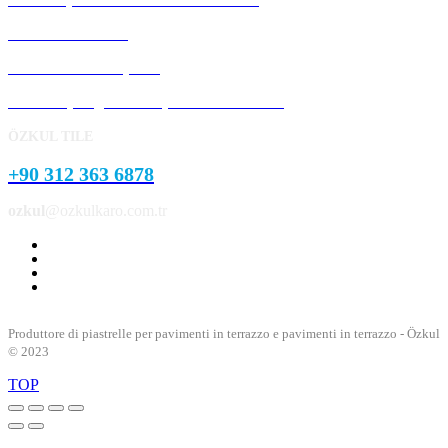
Pietra del cordolo
Pietra del marciapiede
Prodotti per giardini e parchi in cemento
ÖZKUL TILE
+90 312 363 6878
ozkul
@ozkulkaro.com.tr
Produttore di piastrelle per pavimenti in terrazzo e pavimenti in terrazzo - Özkul
© 2023
TOP