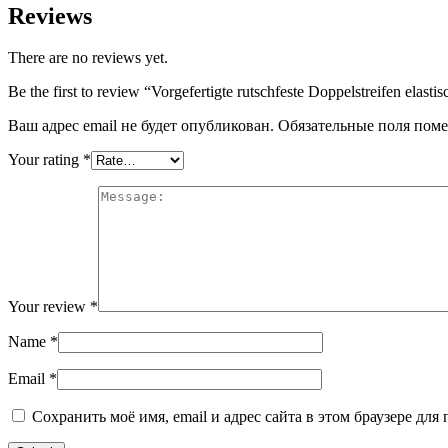
Reviews
There are no reviews yet.
Be the first to review “Vorgefertigte rutschfeste Doppelstreifen elasti
Ваш адрес email не будет опубликован.
Обязательные поля пом
Your rating
*
Your review
*
Name
*
Email
*
Сохранить моё имя, email и адрес сайта в этом браузере д