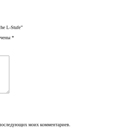
sche L-Stufe”
ечены
*
ля последующих моих комментариев.