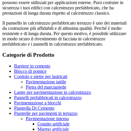
possono essere utilizzati per applicazioni esterne. Puoi costruire in
sicurezza i tuoi edifici con calcestruzzo prefabbricato, che ha
prestazioni di lunga durata rispetto al calcestruzzo classico.
Il pannello in calcestruzzo prefabbricato terrazzo è uno dei materiali
da costruzione più affidabili e di altissima qualità. Perché è molto
resistente e di lunga durata. Per questo motivo, è possibile utilizzare
in modo sicuro il rivestimento di facciata in calcestruzzo
prefabbricato e i pannelli in calcestruzzo prefabbricato.
Categorie di Prodotto
Cos’è il calcestruzzo prefabbricato?
Barriere in cemento
Calcestruzzo prefabbricato; significa cemento armato in fibra di
Blocco di pomice
vetro. Il prefabbricato, noto anche come cemento fibrorinforzato, è
Cordolo e pietre per lastricati
stato utilizzato molto spesso negli ultimi anni. È un pezzo di
Pavimentazione tattile
calcestruzzo ottenuto come risultato della miscelazione di alcuni
Pietra del marciapiede
prodotti prefabbricati, il che significa prefusione/fusione, e
Lastre per pavimentazione in calcestruzzo
versandoli in uno stampo.
Pannelli prefabbricati in calcestruzzo
Pavimentazione a blocchi
Ingredienti del materiale prefabbricato
Piastrella Di Cemento
Piastrelle per pavimenti in terrazzo
Pavimentazione interna
Per prefabbricati; sono necessari cemento bianco, fibra di vetro
Granito artificiale
resistente agli alcali e miscela di sabbia silicea. Il calcestruzzo
Marmo artificiale
prefabbricato è ottenuto grazie a questi prodotti, che vengono