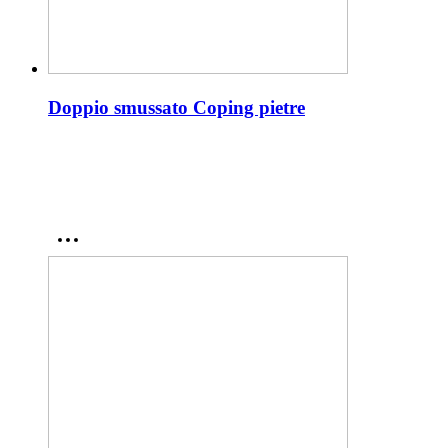
Doppio smussato Coping pietre