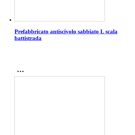
Prefabbricato antiscivolo sabbiato L scala
battistrada