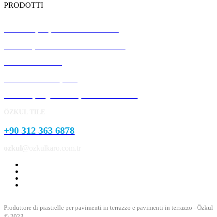
PRODOTTI
Piastrelle per pavimenti in terrazzo
Pannelli prefabbricati in calcestruzzo
Pietra del cordolo
Pietra del marciapiede
Prodotti per giardini e parchi in cemento
ÖZKUL TILE
+90 312 363 6878
ozkul
@ozkulkaro.com.tr
Produttore di piastrelle per pavimenti in terrazzo e pavimenti in terrazzo - Özkul
© 2023