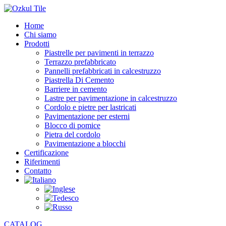
Home
Chi siamo
Prodotti
Piastrelle per pavimenti in terrazzo
Terrazzo prefabbricato
Pannelli prefabbricati in calcestruzzo
Piastrella Di Cemento
Barriere in cemento
Lastre per pavimentazione in calcestruzzo
Cordolo e pietre per lastricati
Pavimentazione per esterni
Blocco di pomice
Pietra del cordolo
Pavimentazione a blocchi
Certificazione
Riferimenti
Contatto
CATALOG