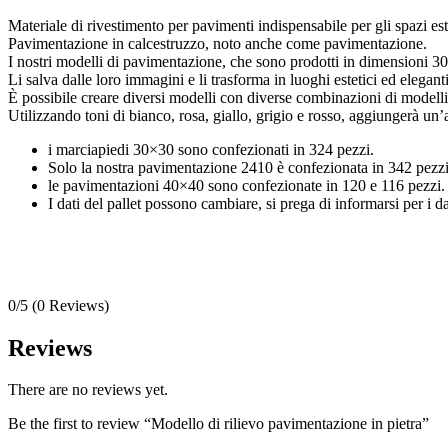
Materiale di rivestimento per pavimenti indispensabile per gli spazi este
Pavimentazione in calcestruzzo, noto anche come pavimentazione.
I nostri modelli di pavimentazione, che sono prodotti in dimensioni 
Li salva dalle loro immagini e li trasforma in luoghi estetici ed eleganti
È possibile creare diversi modelli con diverse combinazioni di modelli
Utilizzando toni di bianco, rosa, giallo, grigio e rosso, aggiungerà un’a
i marciapiedi 30×30 sono confezionati in 324 pezzi.
Solo la nostra pavimentazione 2410 è confezionata in 342 pezzi
le pavimentazioni 40×40 sono confezionate in 120 e 116 pezzi.
I dati del pallet possono cambiare, si prega di informarsi per i dat
0/5
(0 Reviews)
Reviews
There are no reviews yet.
Be the first to review “Modello di rilievo pavimentazione in pietra”