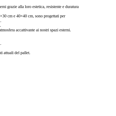
rni grazie alla loro estetica, resistente e duratura
30×30 cm e 40×40 cm, sono progettati per
.
.
tmosfera accattivante ai nostri spazi esterni.
.
i attuali del pallet.