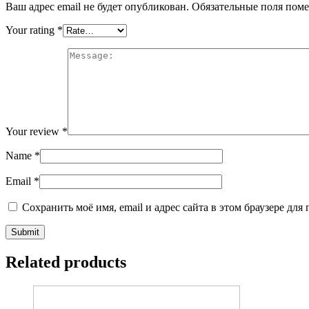
Ваш адрес email не будет опубликован.
Обязательные поля пом
Your rating
*
Your review
*
Name
*
Email
*
Сохранить моё имя, email и адрес сайта в этом браузере д
Related products