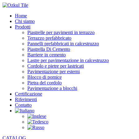
Home
Chi siamo
Prodotti
Piastrelle per pavimenti in terrazzo
Terrazzo prefabbricato
Pannelli prefabbricati in calcestruzzo
Piastrella Di Cemento
Barriere in cemento
Lastre per pavimentazione in calcestruzzo
Cordolo e pietre per lastricati
Pavimentazione per esterni
Blocco di pomice
Pietra del cordolo
Pavimentazione a blocchi
Certificazione
Riferimenti
Contatto
CATALOG