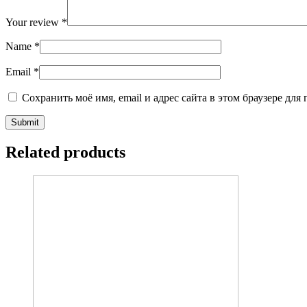
Your review
*
Name
*
Email
*
Сохранить моё имя, email и адрес сайта в этом браузере д
Related products