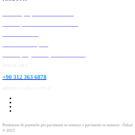
Piastrelle per pavimenti in terrazzo
Pannelli prefabbricati in calcestruzzo
Pietra del cordolo
Pietra del marciapiede
Prodotti per giardini e parchi in cemento
ÖZKUL TILE
+90 312 363 6878
ozkul
@ozkulkaro.com.tr
Produttore di piastrelle per pavimenti in terrazzo e pavimenti in terrazzo - Özkul
© 2023