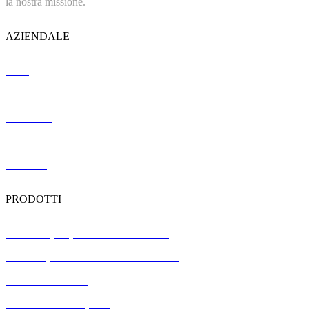
la nostra missione.
AZIENDALE
Casa
Chi siamo
Referenze
Certificazione
Contatto
PRODOTTI
Piastrelle per pavimenti in terrazzo
Pannelli prefabbricati in calcestruzzo
Pietra del cordolo
Pietra del marciapiede