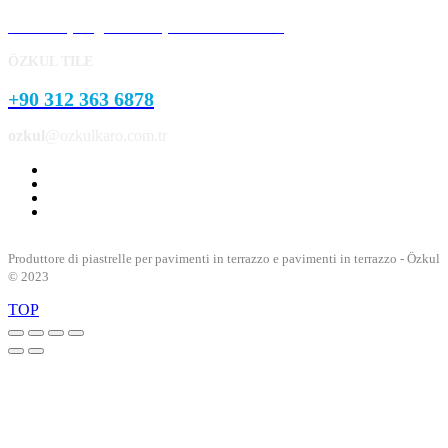
Prodotti per giardini e parchi in cemento
ÖZKUL TILE
+90 312 363 6878
ozkul
@ozkulkaro.com.tr
Produttore di piastrelle per pavimenti in terrazzo e pavimenti in terrazzo - Özkul
© 2023
TOP