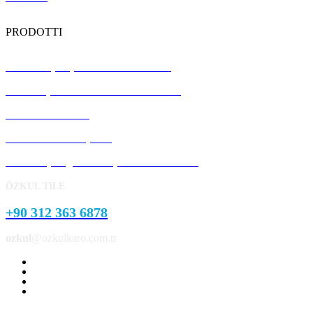
PRODOTTI
Piastrelle per pavimenti in terrazzo
Pannelli prefabbricati in calcestruzzo
Pietra del cordolo
Pietra del marciapiede
Prodotti per giardini e parchi in cemento
ÖZKUL TILE
+90 312 363 6878
ozkul
@ozkulkaro.com.tr