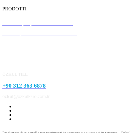
PRODOTTI
Piastrelle per pavimenti in terrazzo
Pannelli prefabbricati in calcestruzzo
Pietra del cordolo
Pietra del marciapiede
Prodotti per giardini e parchi in cemento
ÖZKUL TILE
+90 312 363 6878
ozkul
@ozkulkaro.com.tr
Produttore di piastrelle per pavimenti in terrazzo e pavimenti in terrazzo - Özkul