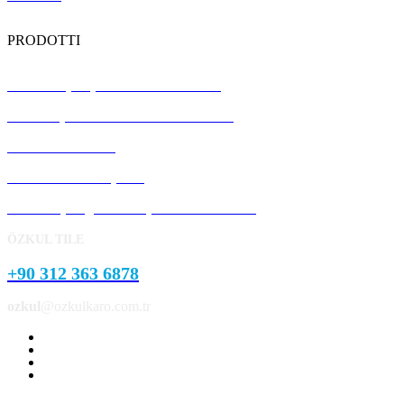
PRODOTTI
Piastrelle per pavimenti in terrazzo
Pannelli prefabbricati in calcestruzzo
Pietra del cordolo
Pietra del marciapiede
Prodotti per giardini e parchi in cemento
ÖZKUL TILE
+90 312 363 6878
ozkul
@ozkulkaro.com.tr