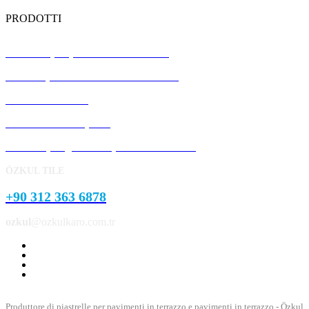
PRODOTTI
Piastrelle per pavimenti in terrazzo
Pannelli prefabbricati in calcestruzzo
Pietra del cordolo
Pietra del marciapiede
Prodotti per giardini e parchi in cemento
ÖZKUL TILE
+90 312 363 6878
ozkul
@ozkulkaro.com.tr
Produttore di piastrelle per pavimenti in terrazzo e pavimenti in terrazzo - Özkul